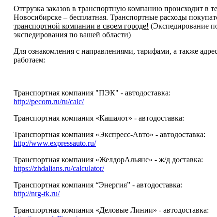
Отгрузка заказов в транспортную компанию происходит в те
Новосибирске – бесплатная. Транспортные расходы покупат
транспортной компании в своем городе!
(Экспедирование по
экспедирования по вашей области)
Для ознакомления с направлениями, тарифами, а также ад
работаем:
Транспортная компания "ПЭК" - автодоставка:
http://pecom.ru/ru/calc/
Транспортная компания «Кашалот» - автодоставка:
Транспортная компания «Экспресс-Авто» - автодоставка:
http://www.expressauto.ru/
Транспортная компания «ЖелдорАльянс» - ж/д доставка:
https://zhdalians.ru/calculator/
Транспортная компания “Энергия” - автодоставка:
http://nrg-tk.ru/
Транспортная компания «Деловые Линии» - автодоставка: